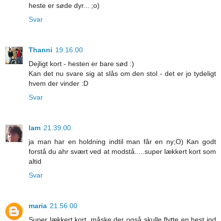
heste er søde dyr... ;o)
Svar
Thanni
19.16.00
Dejligt kort - hesten er bare sød :)
Kan det nu svare sig at slås om den stol - det er jo tydeligt
hvem der vinder :D
Svar
lam
21.39.00
ja man har en holdning indtil man får en ny;O) Kan godt
forstå du ahr svært ved at modstå.....super lækkert kort som
altid
Svar
maria
21.56.00
Super lækkert kort, måske der også skulle flytte en hest ind