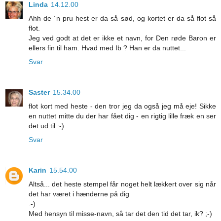
Linda
14.12.00
Ahh de ´n pru hest er da så sød, og kortet er da så flot så
flot.
Jeg ved godt at det er ikke et navn, for Den røde Baron er
ellers fin til ham. Hvad med Ib ? Han er da nuttet...
Svar
Saster
15.34.00
flot kort med heste - den tror jeg da også jeg må eje! Sikke
en nuttet mitte du der har fået dig - en rigtig lille fræk en ser
det ud til :-)
Svar
Karin
15.54.00
Altså... det heste stempel får noget helt lækkert over sig når
det har været i hænderne på dig
:-)
Med hensyn til misse-navn, så tar det den tid det tar, ik? ;-)