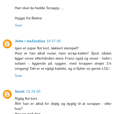
Han skal da hedde Scrappy.....
Hygge fra Betina
Svar
Jette / ma11edina
18.47.00
Igen et super flot kort, lækkert stempel!!
Hvor er han altså nuser, ham scrap-katten! Sjovt, sådan
ligger vores efterhånden store Franz også og sover - helst i
sofaen - liggende på ryggen, med kroppen drejet 1½
omgang! Dét er et rigtigt katteliv, og vi flytter os gerne LOL!
Svar
Sarah
23.24.00
Rigtig flot kort.
Åhh han er altså for dejlig og dygtig til at scrappe - eller
hva?
Hav en god dag.