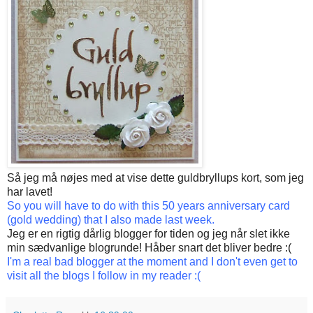
Så jeg må nøjes med at vise dette guldbryllups kort, som jeg
har lavet!
So you will have to do with this 50 years anniversary card
(gold wedding) that I also made last week.
Jeg er en rigtig dårlig blogger for tiden og jeg når slet ikke
min sædvanlige blogrunde! Håber snart det bliver bedre :(
I'm a real bad blogger at the moment and I don't even get to
visit all the blogs I follow in my reader :(